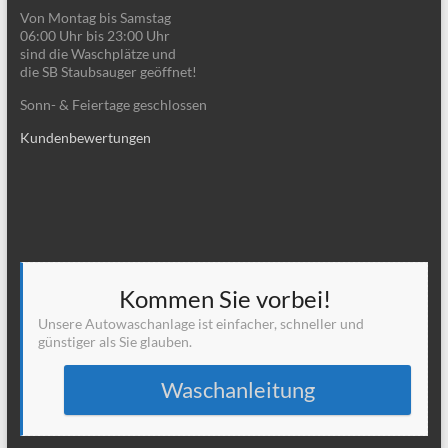
Von Montag bis Samstag
06:00 Uhr bis 23:00 Uhr
sind die Waschplätze und
die SB Staubsauger geöffnet!
Sonn- & Feiertage geschlossen
Kundenbewertungen
Kommen Sie vorbei!
Unsere Autowaschanlage ist einfacher, schneller und
günstiger als Sie glauben.
Waschanleitung