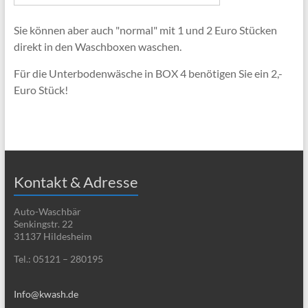
Sie können aber auch "normal" mit 1 und 2 Euro Stücken
direkt in den Waschboxen waschen.
Für die Unterbodenwäsche in BOX 4 benötigen Sie ein 2,-
Euro Stück!
Kontakt & Adresse
Auto-Waschbär
Senkingstr. 22
31137 Hildesheim
Tel.: 05121 – 280195
Info@kwash.de