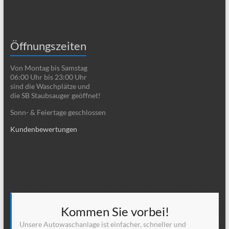
Öffnungszeiten
Von Montag bis Samstag
06:00 Uhr bis 23:00 Uhr
sind die Waschplätze und
die SB Staubsauger geöffnet!
Sonn- & Feiertage geschlossen
Kundenbewertungen
Kommen Sie vorbei!
Unsere Autowaschanlage ist einfacher, schneller und