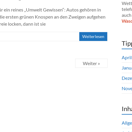
Wette
telef
r ein reines „Umwelt Gewissen“: Autos gehören in
auch 
die ersten grünen Knospen an den Zweigen aufgehen
Wasc
e locken, dann ist sie
Weiterlesen
Tip
Apri
Weiter »
Janu
Deze
Nove
Inh
Allg