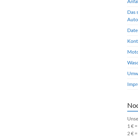
Anfa
Das 
Auto
Date
Kont
Moto
Wasc
Umwel
Impr
Noc
Unse
1 € 
2 € 