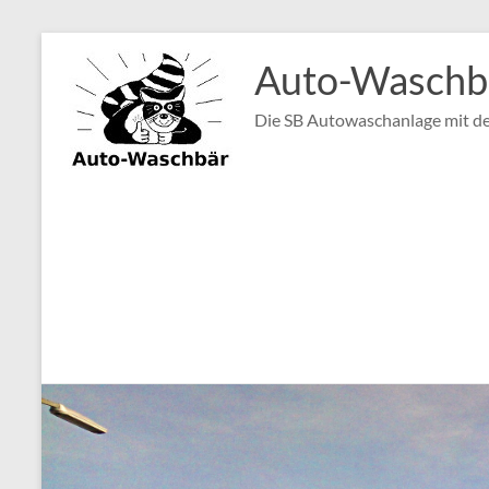
Zum
Inhalt
Auto-Waschbä
springen
Die SB Autowaschanlage mit de