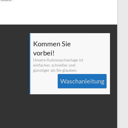
Kommen Sie
vorbei!
Unsere Autowaschanlage ist
einfacher, schneller und
günstiger als Sie glauben.
Waschanleitung