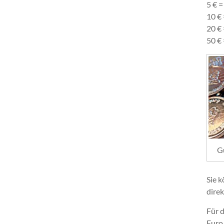
5 € 
10 €
20 €
50 €
G
Sie 
dire
Für 
Euro