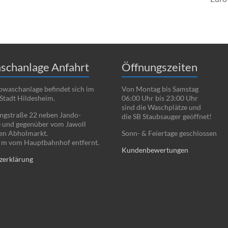
schanlage Anfahrt
Öffnungszeiten
waschanlage befindet sich im
Von Montag bis Samstag
Stadt Hildesheim.
06:00 Uhr bis 23:00 Uhr
sind die Waschplätze und
ingstraße 22 neben Jando-
die SB Staubsauger geöffnet!
 und gegenüber vom Jawoll
en Abholmarkt.
Sonn- & Feiertage geschlossen
0 m vom Hauptbahnhof entfernt.
Kundenbewertungen
zerklärung