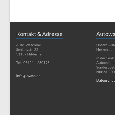
Kontakt & Adresse
Autowa
Auto-Waschbär
Unsere Auto
Senkingstr. 22
Herzen der 
31137 Hildesheim
In der Senk
Tel.: 05121 – 280195
Automobile
Sonderpost
Nur ca. 50
Info@kwash.de
Datenschut