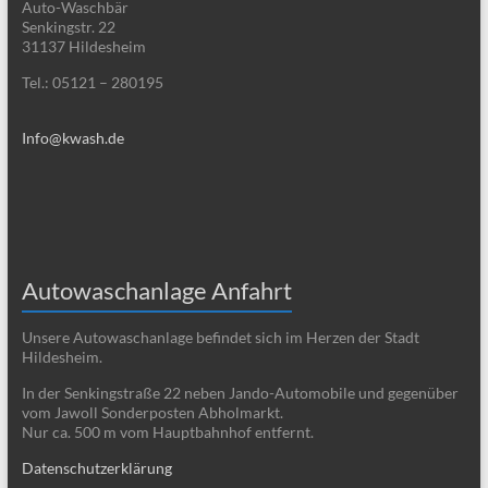
Auto-Waschbär
Senkingstr. 22
31137 Hildesheim
Tel.: 05121 – 280195
Info@kwash.de
Autowaschanlage Anfahrt
Unsere Autowaschanlage befindet sich im Herzen der Stadt
Hildesheim.
In der Senkingstraße 22 neben Jando-Automobile und gegenüber
vom Jawoll Sonderposten Abholmarkt.
Nur ca. 500 m vom Hauptbahnhof entfernt.
Datenschutzerklärung