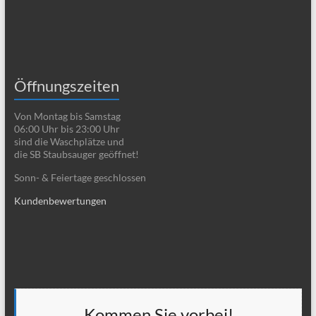
Öffnungszeiten
Von Montag bis Samstag
06:00 Uhr bis 23:00 Uhr
sind die Waschplätze und
die SB Staubsauger geöffnet!
Sonn- & Feiertage geschlossen
Kundenbewertungen
Kommen Sie vorbei!