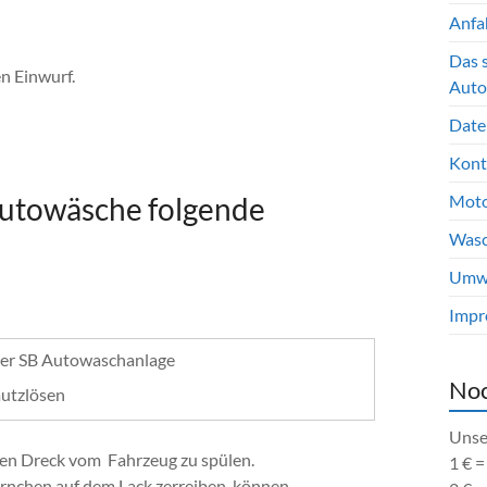
Anfa
Das 
n Einwurf.
Auto
Date
Kont
Autowäsche folgende
Moto
Wasc
Umwel
Impr
Noc
mutzlösen
Unse
en Dreck vom Fahrzeug zu spülen.
1 € 
örnchen auf dem Lack zerreiben können.