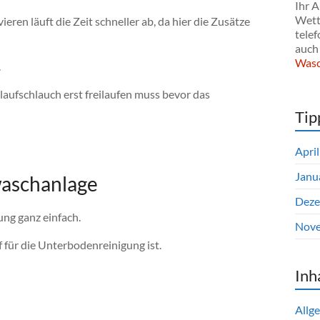
Ihr A
Wette
n läuft die Zeit schneller ab, da hier die Zusätze
telef
auch 
Wasc
.
laufschlauch erst freilaufen muss bevor das
Tip
Apri
Janu
waschanlage
Deze
ng ganz einfach.
Nove
f für die Unterbodenreinigung ist.
Inh
Allg