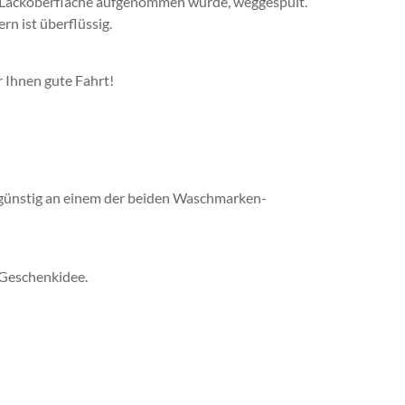
r Lackoberfläche aufgenommen wurde, weggespült.
rn ist überflüssig.
 Ihnen gute Fahrt!
günstig an einem der beiden Waschmarken-
 Geschenkidee.