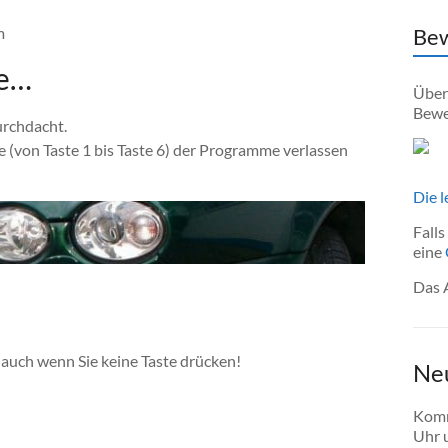
m
Bew
de…
Über
Bewe
urchdacht.
 (von Taste 1 bis Taste 6) der Programme verlassen
Die 
Falls
eine
Das 
auch wenn Sie keine Taste drücken!
Ne
Komm
Uhr u