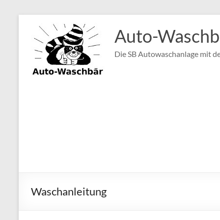
Zum
Inhalt
Auto-Waschbä
springen
Die SB Autowaschanlage mit de
Waschanleitung