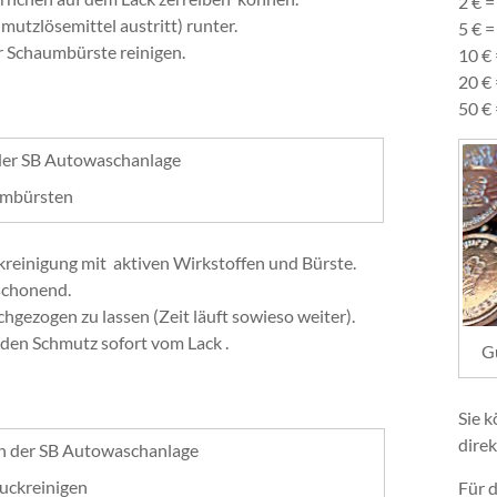
2 € 
mutzlösemittel austritt) runter.
5 € 
r Schaumbürste reinigen.
10 €
20 €
50 €
umbürsten
reinigung mit aktiven Wirkstoffen und Bürste.
schonend.
hgezogen zu lassen (Zeit läuft sowieso weiter).
den Schmutz sofort vom Lack .
G
Sie 
dire
uckreinigen
Für 